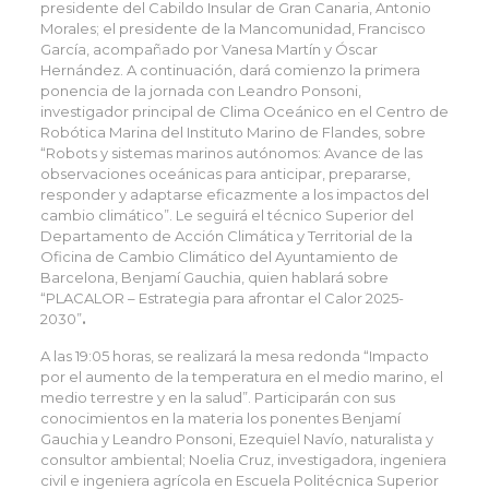
presidente del Cabildo Insular de Gran Canaria, Antonio
Morales; el presidente de la Mancomunidad, Francisco
García, acompañado por Vanesa Martín y Óscar
Hernández. A continuación, dará comienzo la primera
ponencia de la jornada con Leandro Ponsoni,
investigador principal de Clima Oceánico en el Centro de
Robótica Marina del Instituto Marino de Flandes, sobre
“Robots y sistemas marinos autónomos: Avance de las
observaciones oceánicas para anticipar, prepararse,
responder y adaptarse eficazmente a los impactos del
cambio climático”. Le seguirá el técnico Superior del
Departamento de Acción Climática y Territorial de la
Oficina de Cambio Climático del Ayuntamiento de
Barcelona, Benjamí Gauchia, quien hablará sobre
“PLACALOR – Estrategia para afrontar el Calor 2025-
2030”
.
A las 19:05 horas, se realizará la mesa redonda “Impacto
por el aumento de la temperatura en el medio marino, el
medio terrestre y en la salud”. Participarán con sus
conocimientos en la materia los ponentes Benjamí
Gauchia y Leandro Ponsoni, Ezequiel Navío, naturalista y
consultor ambiental; Noelia Cruz, investigadora, ingeniera
civil e ingeniera agrícola en Escuela Politécnica Superior