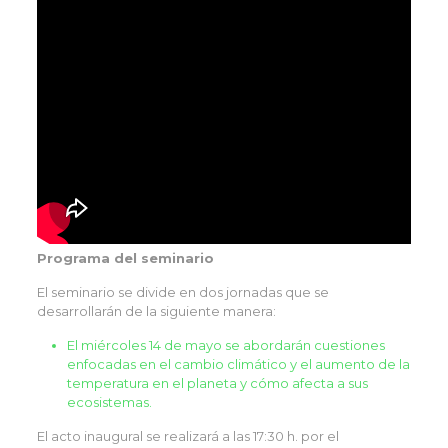
Programa del seminario
El seminario se divide en dos jornadas que se
desarrollarán de la siguiente manera:
El miércoles 14 de mayo se abordarán cuestiones
enfocadas en el cambio climático y el aumento de la
temperatura en el planeta y cómo afecta a sus
ecosistemas.
El acto inaugural se realizará a las 17:30 h. por el